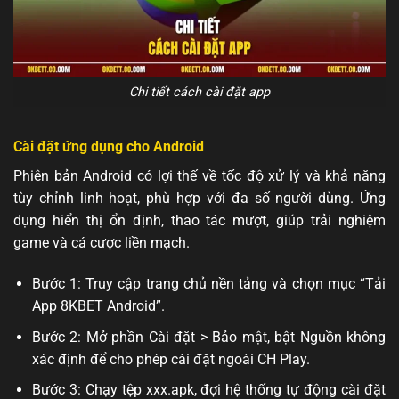
Chi tiết cách cài đặt app
Cài đặt ứng dụng cho Android
Phiên bản Android có lợi thế về tốc độ xử lý và khả năng
tùy chỉnh linh hoạt, phù hợp với đa số người dùng. Ứng
dụng hiển thị ổn định, thao tác mượt, giúp trải nghiệm
game và cá cược liền mạch.
Bước 1: Truy cập trang chủ nền tảng và chọn mục “Tải
App 8KBET Android”.
Bước 2: Mở phần Cài đặt > Bảo mật, bật Nguồn không
xác định để cho phép cài đặt ngoài CH Play.
Bước 3: Chạy tệp xxx.apk, đợi hệ thống tự động cài đặt