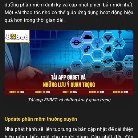
dưỡng phần mềm định kỳ và cập nhật phiên bản mới nhất.
Một vài thao tác nhỏ có thể giúp ứng dụng hoạt động hiệu
quả hơn trong thời gian dài.
Tải app 8KBET và những lưu ý quan trọng
Update phần mềm thường xuyên
Nhà phát hành sẽ liên tục tung ra bản cập nhật để cải thiện
hiệu năng, bảo mật cho người dùng. Cập nhật đều đặn