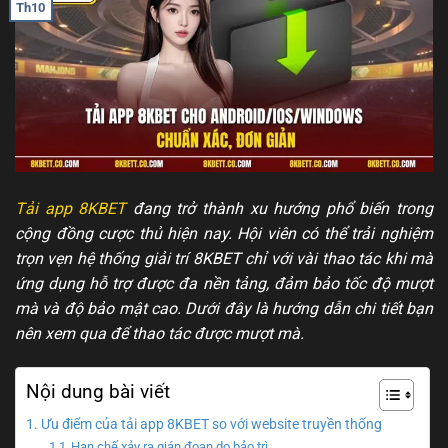
Th10
Tải app 8KBET
đang trở thành xu hướng phổ biến trong
cộng đồng cược thủ hiện nay. Hội viên có thể trải nghiệm
trọn vẹn hệ thống giải trí 8KBET chỉ với vài thao tác khi mà
ứng dụng hỗ trợ được đa nền tảng, đảm bảo tốc độ mượt
mà và độ bảo mật cao. Dưới đây là hướng dẫn chi tiết bạn
nên xem qua để thao tác được mượt mà.
Nội dung bài viết
Ưu điểm của tải app 8KBET so với website truyền thống
Hạn chế xảy ra gián đoạn do bảo trì