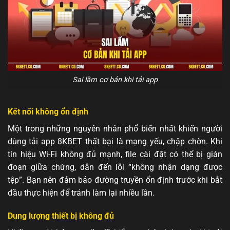
Sai lầm cơ bản khi tải app
Kết nối không ổn định
Một trong những nguyên nhân phổ biến nhất khiến người
dùng tải app 8KBET thất bại là mạng yếu, chập chờn. Khi
tín hiệu Wi-Fi không đủ mạnh, file cài đặt có thể bị gián
đoạn giữa chừng, dẫn đến lỗi “không nhận dạng được
tệp”. Bạn nên đảm bảo đường truyền ổn định trước khi bắt
đầu thực hiện để tránh làm lại nhiều lần.
Dung lượng thiết bị không đủ