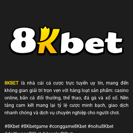
8KBET
là nhà cái cá cược trực tuyến uy tín, mang đến
không gian giải trí trọn vẹn với hàng loạt sản phẩm: casino
online, bắn cá đổi thưởng, thể thao, đá gà và xổ số. Nền
tảng cam kết mang lại tỷ lệ cược minh bạch, giao dịch
nhanh chóng và dịch vụ chuyên nghiệp cho người chơi.
#8Kbet #8Kbetgame #conggame8Kbet #nohu8Kbet