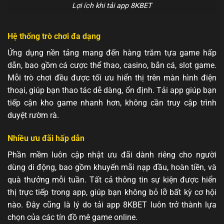
Lợi ích khi tải app 8KBET
Hệ thống trò chơi đa dạng
Ứng dụng nền tảng mang đến hàng trăm tựa game hấp
dẫn, bao gồm cá cược thể thao, casino, bắn cá, slot game.
Mỗi trò chơi đều được tối ưu hiển thị trên màn hình điện
thoại, giúp bạn thao tác dễ dàng, ổn định. Tải app giúp bạn
tiếp cận kho game nhanh hơn, không cần truy cập trình
duyệt rườm rà.
Nhiều ưu đãi hấp dẫn
Phần mềm luôn cập nhật ưu đãi dành riêng cho người
dùng di động, bao gồm khuyến mãi nạp đầu, hoàn tiền, và
quà thưởng mỗi tuần. Tất cả thông tin sự kiện được hiển
thị trực tiếp trong app, giúp bạn không bỏ lỡ bất kỳ cơ hội
nào. Đây cũng là lý do tải app 8KBET luôn trở thành lựa
chọn của các tín đồ mê game online.