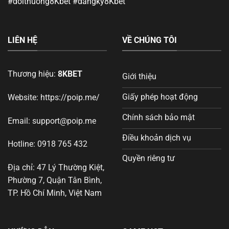
#doithuong8Kbet #dangky8Kbet
LIÊN HỆ
VỀ CHÚNG TÔI
Thương hiệu:
8KBET
Giới thiệu
Giấy phép hoạt động
Website:
https://poip.me/
Chính sách bảo mật
Email:
support@poip.me
Điều khoản dịch vụ
Hotline: 0918 765 432
Quyền riêng tư
Địa chỉ: 47 Lý Thường Kiệt,
Phường 7, Quận Tân Bình,
TP. Hồ Chí Minh, Việt Nam