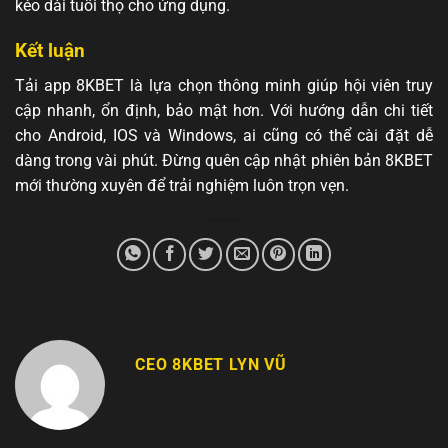
kéo dài tuổi thọ cho ứng dụng.
Kết luận
Tải app 8KBET là lựa chọn thông minh giúp hội viên truy
cập nhanh, ổn định, bảo mật hơn. Với hướng dẫn chi tiết
cho Android, IOS và Windows, ai cũng có thể cài đặt dễ
dàng trong vài phút. Đừng quên cập nhật phiên bản 8KBET
mới thường xuyên để trải nghiệm luôn trọn vẹn.
CEO 8KBET LYN VŨ