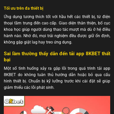
Tối ưu trên đa thiết bị
Ứng dụng tương thích tốt với hầu hết các thiết bị, từ điện
thoại tầm trung đến cao cấp. Giao diện thân thiện, bố cục
khoa học giúp người dùng thao tác mượt mà dù ở hệ điều
hành nào. Nhờ đó, mọi trải nghiệm đều được giữ ổn định,
không gặp giật lag hay treo ứng dụng.
Sai lầm thường thấy dẫn đến tải app 8KBET thất
bại
Một số tình huống xảy ra gặp lỗi trong quá trình tải app
8KBET do không tuân thủ hướng dẫn hoặc bỏ qua cấu
hình thiết bị. Chuẩn bị kỹ lưỡng trước khi cài đặt sẽ giúp
giảm thiểu các lỗi phát sinh.